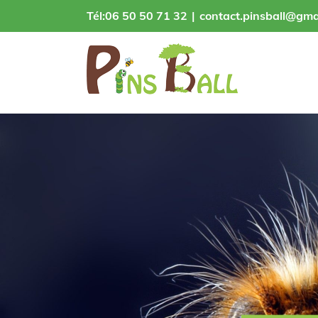
Skip
Tél:06 50 50 71 32
|
contact.pinsball@gma
to
content