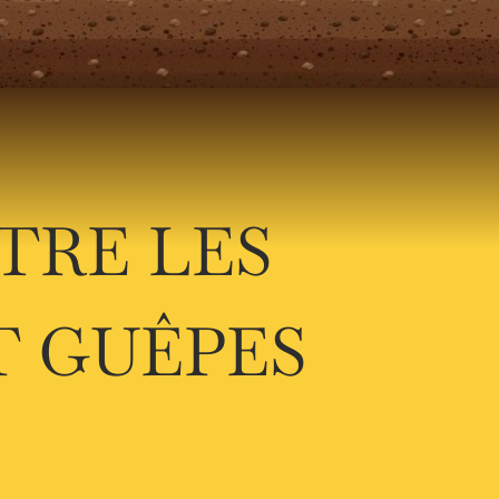
TRE LES
 GUÊPES