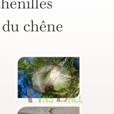
chenilles
t du chêne