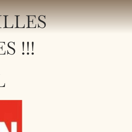
ILLES
 !!!
L