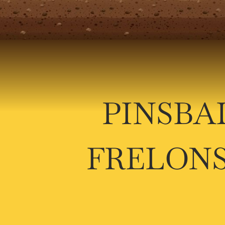
PINSBA
FRELONS